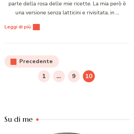
parte della rosa delle mie ricette. La mia però è
una versione senza latticini e rivisitata, in …
Leggi di più
Paginazione
Precedente
degli
PAGINA
PAGINA
PAGINA
1
…
9
10
articoli
Su di me