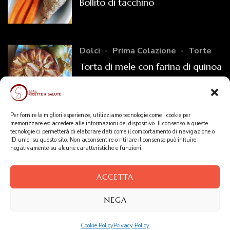
Bollito di tacchino
Dolci
Prima Colazione
Torte
Torta di mele con farina di quinoa
Primi Piatti
Per fornire le migliori esperienze, utilizziamo tecnologie come i cookie per
memorizzare e/o accedere alle informazioni del dispositivo. Il consenso a queste
Zuppa di lenticchie e cavolo
tecnologie ci permetterà di elaborare dati come il comportamento di navigazione o
ID unici su questo sito. Non acconsentire o ritirare il consenso può influire
verza
negativamente su alcune caratteristiche e funzioni.
ACCETTA
Copyright © Sara - Ricette & Salute - 2025 -
Disclaimer
NEGA
Blossom Recipe | Sviluppato da
Blossom Themes
.
Powered by
WordPress
.
Privacy Policy
Cookie Policy
Privacy Policy