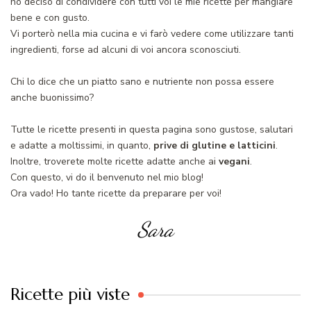
ho deciso di condividere con tutti voi le mie ricette per mangiare
bene e con gusto.
Vi porterò nella mia cucina e vi farò vedere come utilizzare tanti
ingredienti, forse ad alcuni di voi ancora sconosciuti.
Chi lo dice che un piatto sano e nutriente non possa essere
anche buonissimo?
Tutte le ricette presenti in questa pagina sono gustose, salutari
e adatte a moltissimi, in quanto,
prive di glutine e latticini
.
Inoltre, troverete molte ricette adatte anche ai
vegani
.
Con questo, vi do il benvenuto nel mio blog!
Ora vado! Ho tante ricette da preparare per voi!
Sara
Ricette più viste