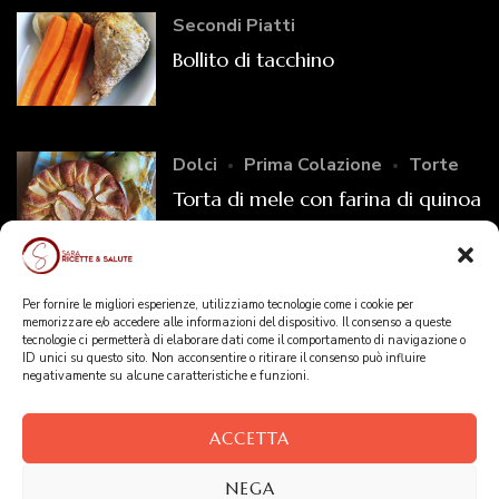
Secondi Piatti
Bollito di tacchino
Dolci
Prima Colazione
Torte
Torta di mele con farina di quinoa
Primi Piatti
Per fornire le migliori esperienze, utilizziamo tecnologie come i cookie per
memorizzare e/o accedere alle informazioni del dispositivo. Il consenso a queste
Zuppa di lenticchie e cavolo
tecnologie ci permetterà di elaborare dati come il comportamento di navigazione o
ID unici su questo sito. Non acconsentire o ritirare il consenso può influire
verza
negativamente su alcune caratteristiche e funzioni.
ACCETTA
Copyright © Sara - Ricette & Salute - 2025 -
Disclaimer
NEGA