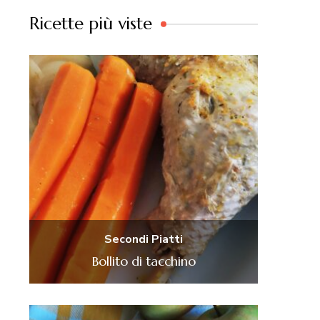
Ricette più viste
Secondi Piatti
Bollito di tacchino