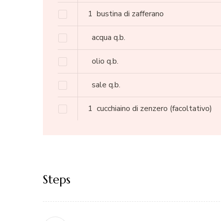
1
bustina di zafferano
acqua q.b.
olio q.b.
sale q.b.
1
cucchiaino di zenzero
(facoltativo)
Steps